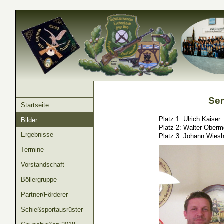
Sen
Startseite
Platz 1: Ulrich Kaiser:
Bilder
Platz 2: Walter Oberm
Ergebnisse
Platz 3: Johann Wiesh
Termine
Vorstandschaft
Böllergruppe
Partner/Förderer
Schießsportausrüster