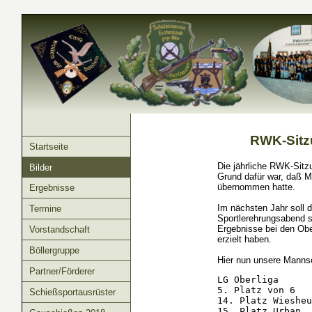
RWK-Sitz
Startseite
Die jährliche RWK-Sitz
Bilder
Grund dafür war, daß M
übernommen hatte.
Ergebnisse
Im nächsten Jahr soll 
Termine
Sportlerehrungsabend st
Ergebnisse bei den Ob
Vorstandschaft
erzielt haben.
Böllergruppe
Hier nun unsere Mannsc
Partner/Förderer
LG Oberliga

5. Platz von 6   
Schießsportausrüster
14. Platz Wiesheu
15. Platz Urban, 