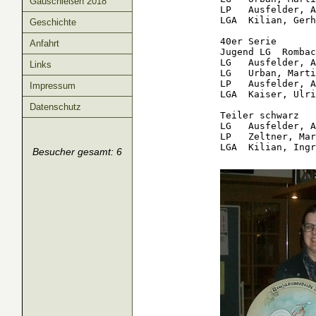
Gauschießen 2018
LP   Ausfelder, A
LGA  Kilian, Gerh
Geschichte
40er Serie

Anfahrt
Jugend LG  Rombac
LG   Ausfelder, A
Links
LG   Urban, Marti
LP   Ausfelder, A
Impressum
LGA  Kaiser, Ulri
Datenschutz
Teiler schwarz

LG   Ausfelder, A
LP   Zeltner, Mar
Besucher gesamt: 6