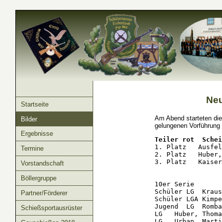
Neu
Startseite
Am Abend starteten die
Bilder
gelungenen Vorführung i
Ergebnisse
Teiler rot  Schei
1. Platz   Ausfel
Termine
2. Platz   Huber,
3. Platz   Kaiser
Vorstandschaft
Böllergruppe
10er Serie

Schüler LG  Kraus
Partner/Förderer
Schüler LGA Kimpe
Jugend  LG  Romba
Schießsportausrüster
LG   Huber, Thoma
LG   Urban, Marti