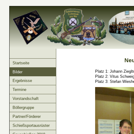
Neu
Startseite
Platz 1: Johann Zieglt
Bilder
Platz 2: Vitus Schweig
Ergebnisse
Platz 3: Stefan Wiesh
Termine
Vorstandschaft
Böllergruppe
Partner/Förderer
Schießsportausrüster