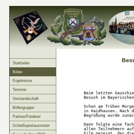
Bes
Startseite
Bilder
Ergebnisse
Termine
Beim letzten Gauschie
Besuch im Bayerischen
Vorstandschaft
Schon am frühen Morge
Böllergruppe
in Haidhausen. Nach d
Begrüßung wurde zunäc
Partner/Förderer
Dann folgte eine fach
Schießsportausrüster
allen Teilnehmern auf
Film gezeigt, der die