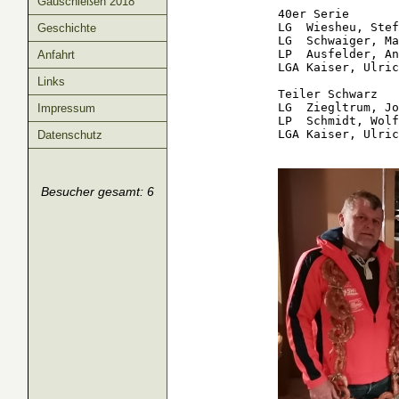
Gauschießen 2018
40er Serie

LG  Wiesheu, Stef
Geschichte
LG  Schwaiger, Ma
LP  Ausfelder, An
Anfahrt
LGA Kaiser, Ulric
Links
Teiler Schwarz

LG  Ziegltrum, Jo
Impressum
LP  Schmidt, Wolf
LGA Kaiser, Ulrich 
Datenschutz
Besucher gesamt: 6