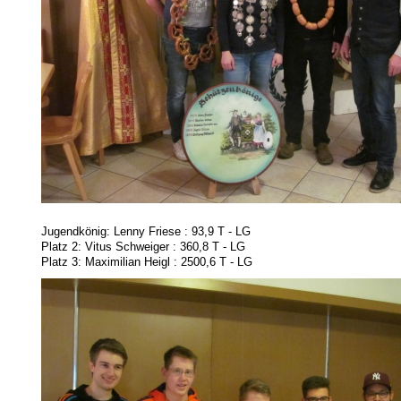
Jugendkönig: Lenny Friese : 93,9 T - LG
Platz 2: Vitus Schweiger : 360,8 T - LG
Platz 3: Maximilian Heigl : 2500,6 T - LG