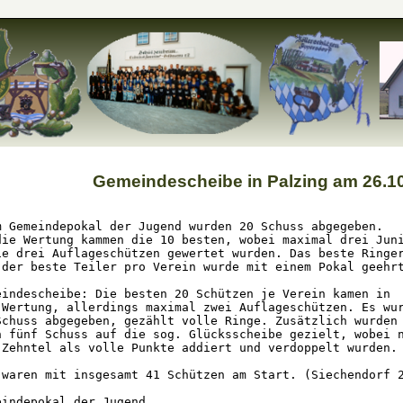
Gemeindescheibe in Palzing am 26.1
m Gemeindepokal der Jugend wurden 20 Schuss abgegeben.

die Wertung kammen die 10 besten, wobei maximal drei Juni
ie drei Auflageschützen gewertet wurden. Das beste Ringer
 der beste Teiler pro Verein wurde mit einem Pokal geehrt
eindescheibe: Die besten 20 Schützen je Verein kamen in

 Wertung, allerdings maximal zwei Auflageschützen. Es wur
Schuss abgegeben, gezählt volle Ringe. Zusätzlich wurden

h fünf Schuss auf die sog. Glücksscheibe gezielt, wobei n
 Zehntel als volle Punkte addiert und verdoppelt wurden.

 waren mit insgesamt 41 Schützen am Start. (Siechendorf 2
eindepokal der Jugend
