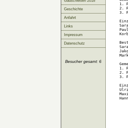
Gauschießen 2018
1. 
2. 
Geschichte
3. 
Anfahrt
Einz
Sar
Links
Pau
Kor
Impressum
Best
Datenschutz
Sar
Jak
Mar
Besucher gesamt: 6
Geme
1. 
2. 
3. 
Ein
Ulr
Max