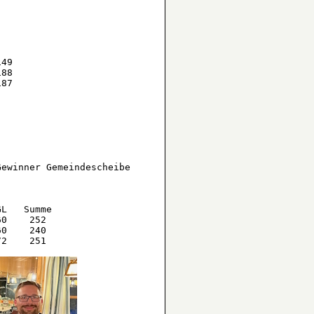
49

88

87

ewinner Gemeindescheibe

L   Summe

0    252

0    240
