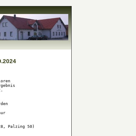
0.2024
oren

gebnis 

.

den

ur

8, Palzing 50)
