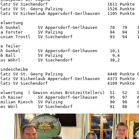
Platz SV Siechendorf                        1611 Punkte

Platz SV St. Georg Palzing                  1526 Punkte

Platz SV Eichenlaub Appersdorf-Gerlhausen   1105 Punkte

elwertung

ah Gunkel       SV Appersdorf-Gerlhausen     70   79    1
la Forster      SV Palzing                   94   94    1
binian Trostl   SV Siechendorf               93   94    1
e Teiler

ah Gunkel       SV Appersdorf-Gerlhausen     10,1

ob Ball         SV Palzing                    9,4

kus Wöhrl       SV Siechendorf               38,2

indescheibe

Platz SV St. Georg Palzing                  4440 Punkte G
Platz SV Eichenlaub Appersdorf-Gerlhausen   4373 Punkte

Platz SV Siechendorf                        4109 Punkte

zelwertung  ( Gewinn eines Brotzeittellers)  S1   S2    G
ich Kaiser      SV Appersdorf-Gerlhausen     95   97    6
imilian Riesch  SV Palzing                   90   90    6