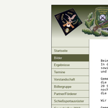
Startseite
Bilder
Bei
In 
Ergebnisse
sow
und
Termine
Gem
Vorstandschaft
die
20 
Böllergruppe
noc
die
Partner/Förderer
Wir
Schießsportausrüster
Gem