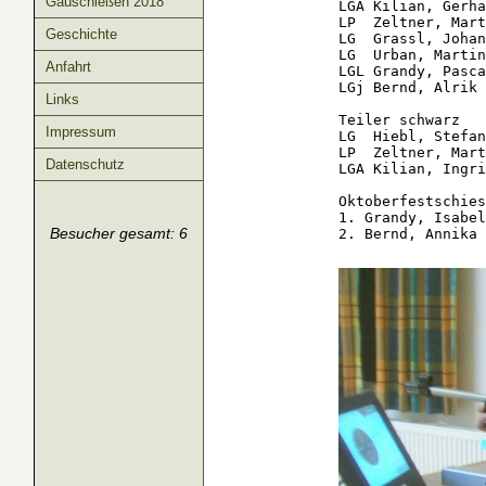
Gauschießen 2018
LGA Kilian, Gerha
LP  Zeltner, Mart
Geschichte
LG  Grassl, Johan
LG  Urban, Martin
Anfahrt
LGL Grandy, Pasca
LGj Bernd, Alrik 
Links
Teiler schwarz

Impressum
LG  Hiebl, Stefan
LP  Zeltner, Mart
Datenschutz
LGA Kilian, Ingri
Oktoberfestschies
1. Grandy, Isabel
Besucher gesamt: 6