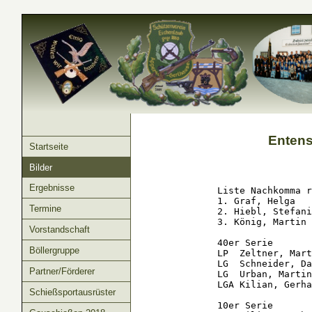
Entens
Startseite
Bilder
Ergebnisse
Liste Nachkomma r
1. Graf, Helga   
Termine
2. Hiebl, Stefani
3. König, Martin 
Vorstandschaft
40er Serie

Böllergruppe
LP  Zeltner, Mart
LG  Schneider, Da
Partner/Förderer
LG  Urban, Martin
LGA Kilian, Gerha
Schießsportausrüster
10er Serie
