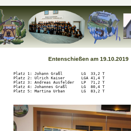
Entenschießen am 19.10.2019
Platz 1: Johann Graßl        LG  33,2 T

Platz 2: Ulrich Kaiser       LGA 41,4 T

Platz 3: Andreas Ausfelder   LP  71,2 T

Platz 4: Johannes Graßl      LG  80,4 T

Platz 5: Martina Urban       LG  83,2 T
