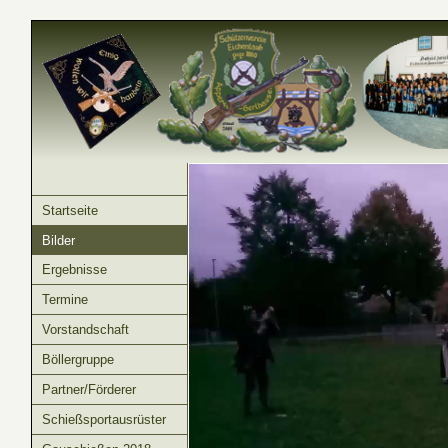
Startseite
Bilder
Ergebnisse
Termine
Vorstandschaft
Böllergruppe
Partner/Förderer
Schießsportausrüster