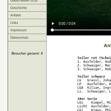
Gauschießen 2018
Geschichte
Anfahrt
Links
Impressum
Datenschutz
An
Besucher gesamt: 6
Teiler rot (Schei
1. Ausfelder, And
2. Schwaiger, Mar
3. Schwaiger, Rob
Teiler schwarz
LG   Grassl, Joha
LP   Ausfelder, A
LGA  Kilian, Ingr
Li.  Schwaiger, L
10er Serie
LGs    Kimpel, Mi
Licht  Ausfelder,
LGj    Kraus, Phi